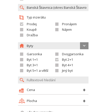
Typ inzerátu
Prodej
Pronájem
Koupě
Nájem
Dražba
Byty
Garsonka
Dvojgarsonka
Byt 1+1
Byt 2+1
Byt 3+1
Byt 4+1
Byt 5+1 a větší
Jiný byt
Cena
Plocha