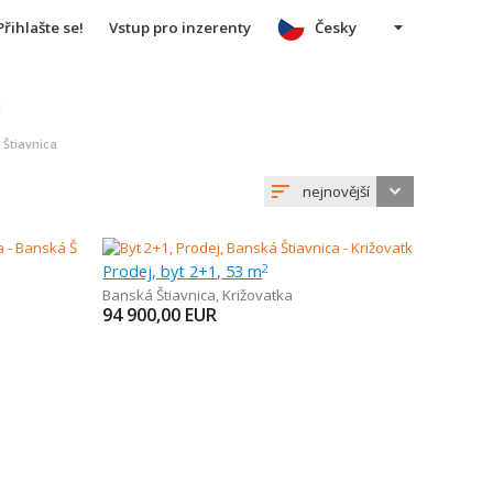
Přihlašte se!
Vstup pro inzerenty
Česky
u
 Štiavnica
nejnovější
Prodej, byt 2+1, 53 m
2
Banská Štiavnica
,
Križovatka
94 900,00
EUR