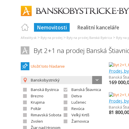
Nemovitosti
Realitní kanceláře
>
>
>
AReality.sk
Byty na prodej
Byty na prodej Banská Bystrica
Byty na 
Byt 2+1 na prodej Banská Štiavni
Uložiť toto hladanie
Prodej, by
Banská Šti
Banskobystrický
169 000,
Banská Bystrica
Banská Štiavnica
Brezno
Detva
Prodej, by
Krupina
Lučenec
Banská Šti
Poltár
Revúca
81 800,0
Rimavská Sobota
Veľký Krtíš
Zvolen
Žarnovica
Žiar nad Hronom