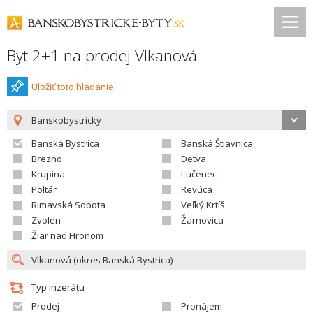
Byt 2+1 na prodej Vlkanová
Uložiť toto hladanie
Banskobystrický
Banská Bystrica
Banská Štiavnica
Brezno
Detva
Krupina
Lučenec
Poltár
Revúca
Rimavská Sobota
Veľký Krtíš
Zvolen
Žarnovica
Žiar nad Hronom
Typ inzerátu
Prodej
Pronájem