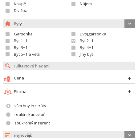
Koupě
Nájem
Dražba
Byty
Garsonka
Dvojgarsonka
Byt 1+1
Byt 2+1
Byt 3+1
Byt 4+1
Byt 5+1 a větší
Jiný byt
Cena
Plocha
všechny inzeráty
realitní kancelář
soukromý inzerent
nejnovější