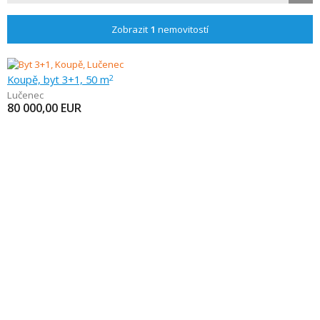
Zobrazit
1
nemovitostí
Koupě, byt 3+1, 50 m
2
Lučenec
80 000,00
EUR