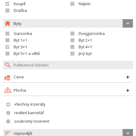
Koupě
Nájem
Dražba
Byty
Garsonka
Dvojgarsonka
Byt 1+1
Byt 2+1
Byt 3+1
Byt 4+1
Byt 5+1 a větší
Jiný byt
Cena
Plocha
všechny inzeráty
realitní kancelář
soukromý inzerent
nejnovější