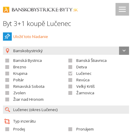
Byt 3+1 koupě Lučenec
Uložiť toto hladanie
Banskobystrický
Banská Bystrica
Banská Štiavnica
Brezno
Detva
Krupina
Lučenec
Poltár
Revúca
Rimavská Sobota
Veľký Krtíš
Zvolen
Žarnovica
Žiar nad Hronom
Typ inzerátu
Prodej
Pronájem