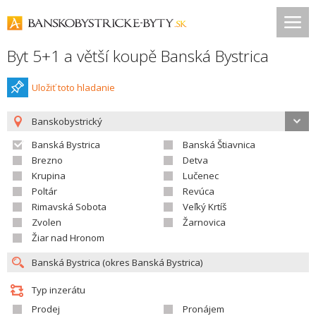
Byt 5+1 a větší koupě Banská Bystrica
Uložiť toto hladanie
Banskobystrický
Banská Bystrica
Banská Štiavnica
Brezno
Detva
Krupina
Lučenec
Poltár
Revúca
Rimavská Sobota
Veľký Krtíš
Zvolen
Žarnovica
Žiar nad Hronom
Typ inzerátu
Prodej
Pronájem