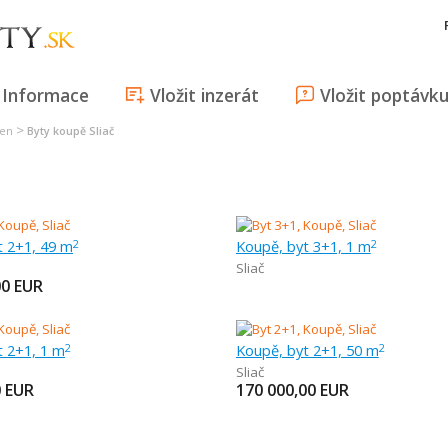
Informace
Vložit inzerát
Vložit poptávk
>
len
Byty koupě Sliač
t 2+1, 49 m
Koupě, byt 3+1, 1 m
2
2
Sliač
00
EUR
t 2+1, 1 m
Koupě, byt 2+1, 50 m
2
2
Sliač
0
EUR
170 000,00
EUR