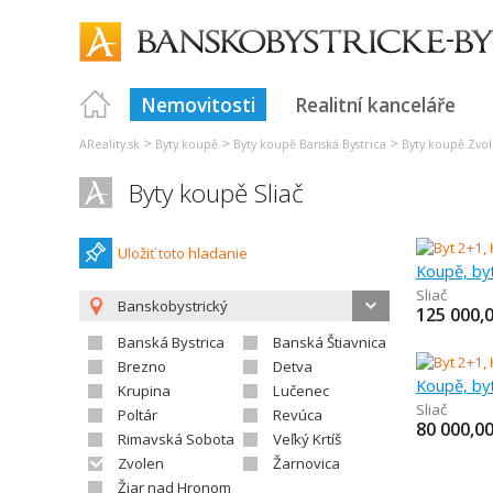
Nemovitosti
Realitní kanceláře
>
>
>
AReality.sk
Byty koupě
Byty koupě Banská Bystrica
Byty koupě Zvo
Byty koupě Sliač
Uložiť toto hladanie
Koupě, by
Sliač
Banskobystrický
125 000,
Banská Bystrica
Banská Štiavnica
Brezno
Detva
Koupě, by
Krupina
Lučenec
Sliač
Poltár
Revúca
80 000,0
Rimavská Sobota
Veľký Krtíš
Zvolen
Žarnovica
Žiar nad Hronom