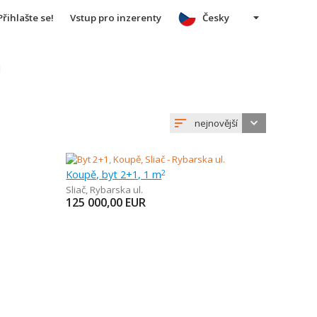
Přihlašte se!
Vstup pro inzerenty
Česky
u
nejnovější
Koupě, byt 2+1, 1 m
2
Sliač
,
Rybarska ul.
125 000,00
EUR