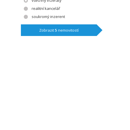
všechny inzeráty
realitní kancelář
soukromý inzerent
Zobrazit
5
nemovitostí