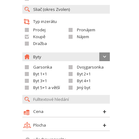
Typ inzerátu
Prodej
Pronájem
Koupě
Nájem
Dražba
Byty
Garsonka
Dvojgarsonka
Byt 1+1
Byt 2+1
Byt 3+1
Byt 4+1
Byt 5+1 a větší
Jiný byt
Cena
Plocha