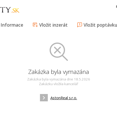
Informace
Vložit inzerát
Vložit poptávk
Zakázka byla vymazána
Zakázka byla vymazána dne 18.5.2026
Zakázku vložila kancelář
AstonReal s.r.o.