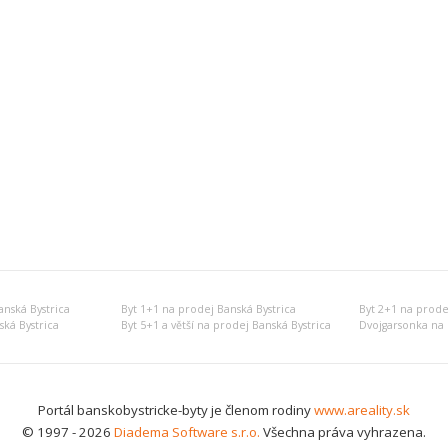
nská Bystrica
Byt 1+1 na prodej Banská Bystrica
Byt 2+1 na prode
ská Bystrica
Byt 5+1 a větší na prodej Banská Bystrica
Dvojgarsonka na 
Portál banskobystricke-byty je členom rodiny
www.areality.sk
© 1997 - 2026
Diadema Software s.r.o.
Všechna práva vyhrazena.