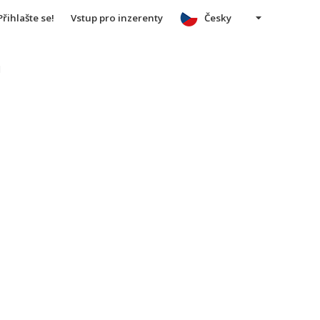
Přihlašte se!
Vstup pro inzerenty
Česky
u