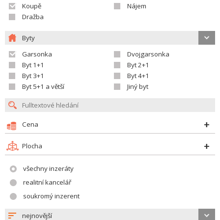
Koupě
Nájem
Dražba
Byty
Garsonka
Dvojgarsonka
Byt 1+1
Byt 2+1
Byt 3+1
Byt 4+1
Byt 5+1 a větší
Jiný byt
Cena
Plocha
všechny inzeráty
realitní kancelář
soukromý inzerent
nejnovější