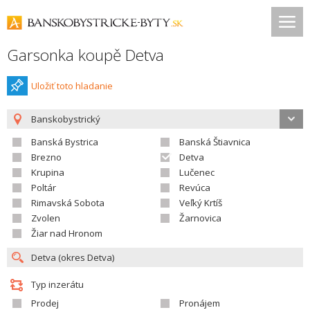
Garsonka koupě Detva
Uložiť toto hladanie
Banskobystrický
Banská Bystrica
Banská Štiavnica
Brezno
Detva
Krupina
Lučenec
Poltár
Revúca
Rimavská Sobota
Veľký Krtíš
Zvolen
Žarnovica
Žiar nad Hronom
Typ inzerátu
Prodej
Pronájem