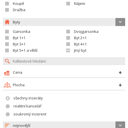
Koupě
Nájem
Dražba
Byty
Garsonka
Dvojgarsonka
Byt 1+1
Byt 2+1
Byt 3+1
Byt 4+1
Byt 5+1 a větší
Jiný byt
Cena
Plocha
všechny inzeráty
realitní kancelář
soukromý inzerent
nejnovější