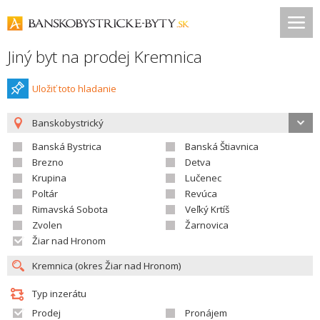
Jiný byt na prodej Kremnica
Uložiť toto hladanie
Banskobystrický
Banská Bystrica
Banská Štiavnica
Brezno
Detva
Krupina
Lučenec
Poltár
Revúca
Rimavská Sobota
Veľký Krtíš
Zvolen
Žarnovica
Žiar nad Hronom
Typ inzerátu
Prodej
Pronájem