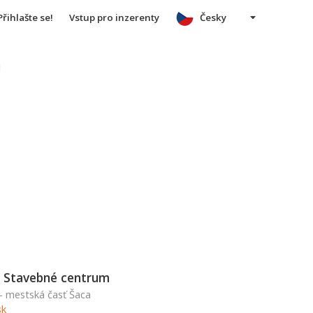
Přihlašte se!
Vstup pro inzerenty
Česky
u
 Stavebné centrum
 - mestská časť Šaca
sk