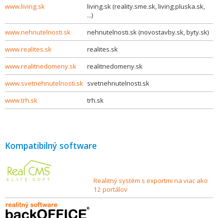
www.living.sk
living.sk (reality.sme.sk, living.pluska.sk,
...)
www.nehnutelnosti.sk
nehnutelnosti.sk (novostavby.sk, byty.sk)
www.realites.sk
realites.sk
www.realitnedomeny.sk
realitnedomeny.sk
www.svetnehnutelnosti.sk
svetnehnutelnosti.sk
www.trh.sk
trh.sk
Kompatibilný software
Realitný systém s exportmi na viac ako
12 portálov