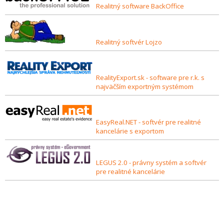
Realitný software BackOffice
Realitný softvér Lojzo
RealityExport.sk - software pre r.k. s
najväčším exportným systémom
EasyReal.NET - softvér pre realitné
kancelárie s exportom
LEGUS 2.0 - právny systém a softvér
pre realitné kancelárie