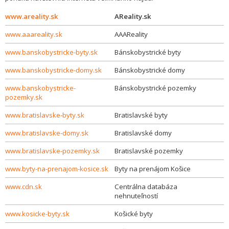
www.areality.sk
AReality.sk
www.aaareality.sk
AAAReality
www.banskobystricke-byty.sk
Bánskobystrické byty
www.banskobystricke-domy.sk
Bánskobystrické domy
www.banskobystricke-
Bánskobystrické pozemky
pozemky.sk
www.bratislavske-byty.sk
Bratislavské byty
www.bratislavske-domy.sk
Bratislavské domy
www.bratislavske-pozemky.sk
Bratislavské pozemky
www.byty-na-prenajom-kosice.sk
Byty na prenájom Košice
www.cdn.sk
Centrálna databáza
nehnuteľností
www.kosicke-byty.sk
Košické byty