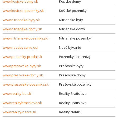
www.kosicke-domy.sk
Košické domy
www.kosicke-pozemky.sk
Košické pozemky
www.nitrianske-byty.sk
Nitrianske byty
www.nitrianske-domy.sk
Nitrianske domy
www.nitrianske-pozemky.sk
Nitrianske pozemky
www.novebyvanie.eu
Nové bývanie
www.pozemky-predaj.sk
Pozemky na predaj
www.presovske-byty.sk
Prešovské byty
www.presovske-domy.sk
Prešovské domy
www.presovske-pozemky.sk
Prešovské pozemky
www.reality-ba.sk
Reality Bratislava
www.realitybratislava.sk
Reality Bratislava
www.reality-narks.sk
Reality NARKS