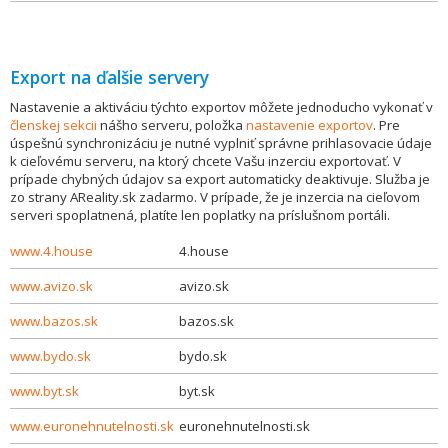
Export na ďalšie servery
Nastavenie a aktiváciu týchto exportov môžete jednoducho vykonať v
členskej sekcii
nášho serveru, položka
nastavenie exportov
. Pre
úspešnú synchronizáciu je nutné vyplniť správne prihlasovacie údaje
k cieľovému serveru, na ktorý chcete Vašu inzerciu exportovať. V
prípade chybných údajov sa export automaticky deaktivuje. Služba je
zo strany AReality.sk zadarmo. V prípade, že je inzercia na cieľovom
serveri spoplatnená, platíte len poplatky na príslušnom portáli.
www.4.house
4.house
www.avizo.sk
avizo.sk
www.bazos.sk
bazos.sk
www.bydo.sk
bydo.sk
www.byt.sk
byt.sk
www.euronehnutelnosti.sk
euronehnutelnosti.sk