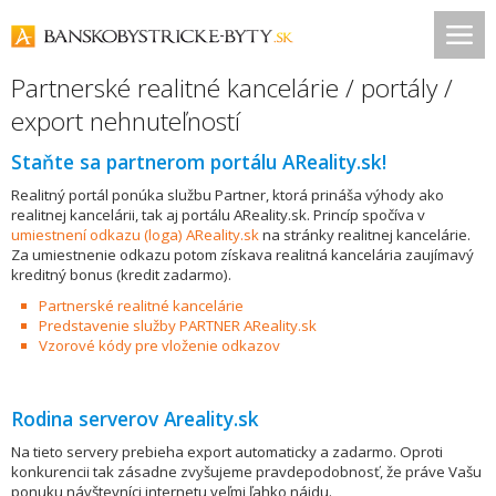
Partnerské realitné kancelárie / portály /
export nehnuteľností
Staňte sa partnerom portálu AReality.sk!
Realitný portál ponúka službu Partner, ktorá prináša výhody ako
realitnej kancelárii, tak aj portálu AReality.sk. Princíp spočíva v
umiestnení odkazu (loga) AReality.sk
na stránky realitnej kancelárie.
Za umiestnenie odkazu potom získava realitná kancelária zaujímavý
kreditný bonus (kredit zadarmo).
Partnerské realitné kancelárie
Predstavenie služby PARTNER AReality.sk
Vzorové kódy pre vloženie odkazov
Rodina serverov Areality.sk
Na tieto servery prebieha export automaticky a zadarmo. Oproti
konkurencii tak zásadne zvyšujeme pravdepodobnosť, že práve Vašu
ponuku návštevníci internetu veľmi ľahko nájdu.