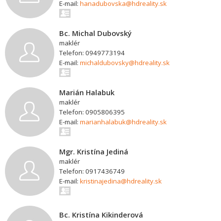
E-mail:
hanadubovska@hdreality.sk
Bc. Michal Dubovský
maklér
Telefon: 0949773194
E-mail:
michaldubovsky@hdreality.sk
Marián Halabuk
maklér
Telefon: 0905806395
E-mail:
marianhalabuk@hdreality.sk
Mgr. Kristína Jediná
maklér
Telefon: 0917436749
E-mail:
kristinajedina@hdreality.sk
Bc. Kristína Kikinderová