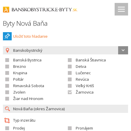
Byty Nová Baňa
Uložiť toto hladanie
Banskobystrický
Banská Bystrica
Banská Štiavnica
Brezno
Detva
Krupina
Lučenec
Poltár
Revúca
Rimavská Sobota
Veľký Krtíš
Zvolen
Žarnovica
Žiar nad Hronom
Typ inzerátu
Prodej
Pronájem