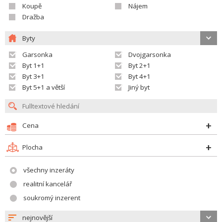
Koupě
Nájem
Dražba
Byty
Garsonka
Dvojgarsonka
Byt 1+1
Byt 2+1
Byt 3+1
Byt 4+1
Byt 5+1 a větší
Jiný byt
Cena
Plocha
všechny inzeráty
realitní kancelář
soukromý inzerent
nejnovější