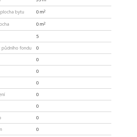
 plocha bytu
0 m
2
locha
0 m
2
5
z půdního fondu
0
0
0
0
ení
0
0
p
0
m
0