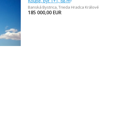
Koupě, byt 1+1, 68 m
Banská Bystrica
,
Trieda Hradca Králové
185 000,00
EUR