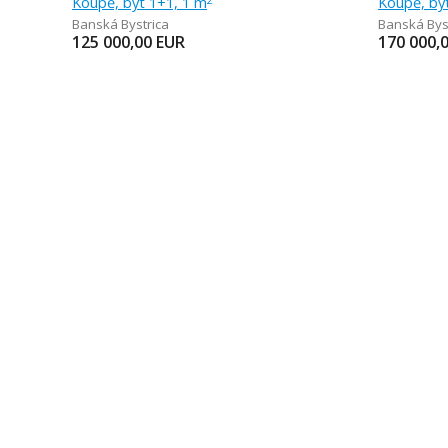
Koupě, byt 1+1, 1 m
Koupě, by
Banská Bystrica
Banská Bys
125 000,00
EUR
170 000,