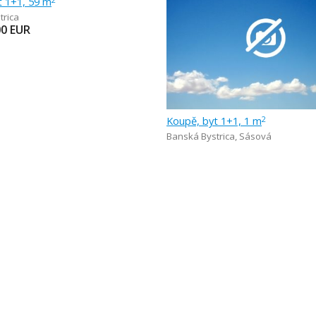
t 1+1, 59 m
trica
00
EUR
Koupě, byt 1+1, 1 m
2
Banská Bystrica
,
Sásová