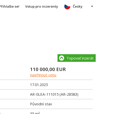
Přihlašte se!
Vstup pro inzerenty
Česky
u
Topovať inzerát
110 000,00
EUR
navrhnout cenu
17.01.2025
AR-0LEA-111015 (AR-28583)
Původní stav
i
35 m
2