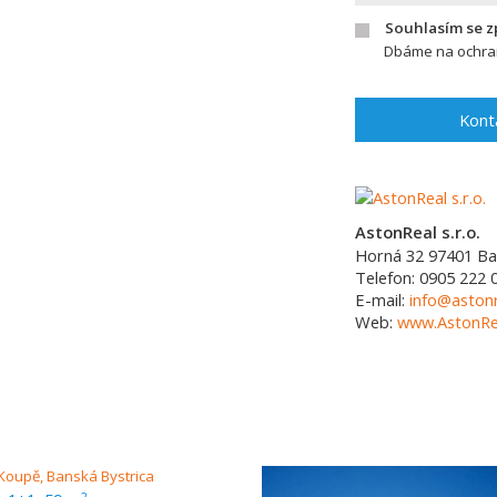
Souhlasím se 
Dbáme na ochran
Kont
AstonReal s.r.o.
Horná 32
97401
Ba
Telefon:
0905 222 
E-mail:
info@astonr
Web:
www.AstonRea
2