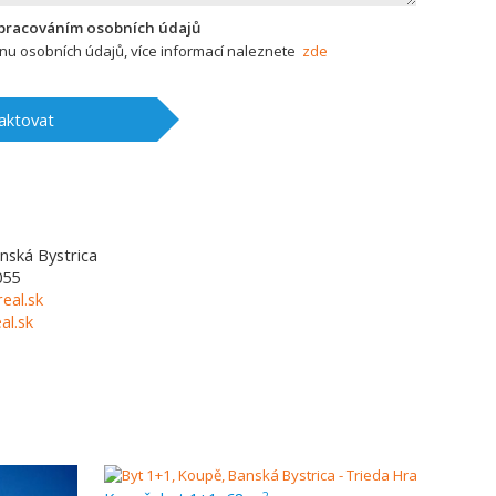
zpracováním osobních údajů
u osobních údajů, více informací naleznete
zde
aktovat
nská Bystrica
055
eal.sk
l.sk
2