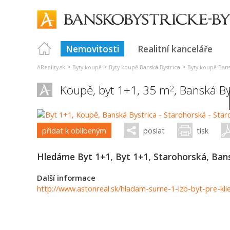
Nemovitosti
Realitní kanceláře
>
>
>
AReality.sk
Byty koupě
Byty koupě Banská Bystrica
Byty koupě Bans
Koupě, byt 1+1, 35 m
,
Banská By
2
přidat k oblíbeným
poslat
tisk
Hledáme Byt 1+1, Byt 1+1, Starohorská, Bans
Další informace
http://www.astonreal.sk/hladam-surne-1-izb-byt-pre-kli