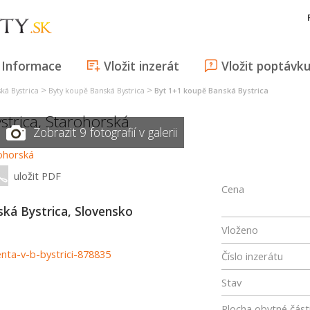
Informace
Vložit inzerát
Vložit poptávk
>
>
ká Bystrica
Byty koupě Banská Bystrica
Byt 1+1 koupě Banská Bystrica
strica
,
Starohorská
Zobrazit 9 fotografií v galerii
uložit PDF
Cena
ká Bystrica, Slovensko
Vloženo
enta-v-b-bystrici-878835
Číslo inzerátu
Stav
Plocha obytné část