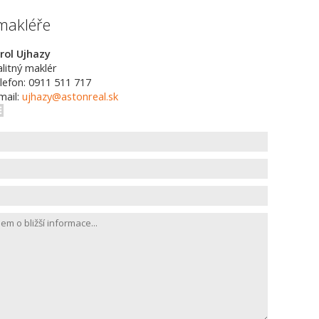
makléře
rol Ujhazy
alitný maklér
lefon: 0911 511 717
mail:
ujhazy@astonreal.sk