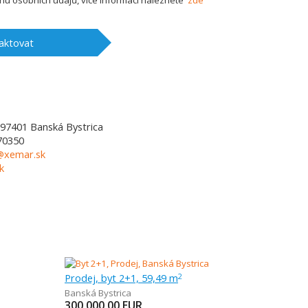
u osobních údajů, více informací naleznete
zde
aktovat
97401
Banská Bystrica
70350
l@xemar.sk
k
Prodej, byt 2+1, 59,49 m
2
Banská Bystrica
300 000,00
EUR