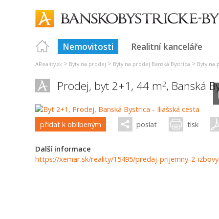
Nemovitosti
Realitní kanceláře
>
>
>
AReality.sk
Byty na prodej
Byty na prodej Banská Bystrica
Byty na 
Prodej, byt 2+1, 44 m
,
Banská By
2
přidat k oblíbeným
poslat
tisk
Další informace