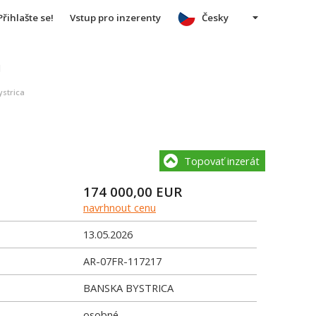
Přihlašte se!
Vstup pro inzerenty
Česky
u
ystrica
Topovať inzerát
174 000,00
EUR
navrhnout cenu
13.05.2026
AR-07FR-117217
BANSKA BYSTRICA
osobné