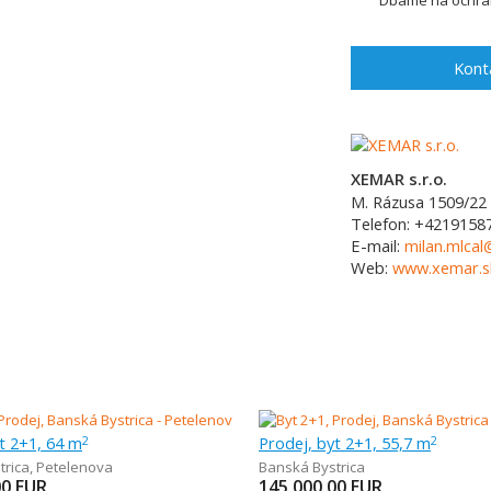
Dbáme na ochran
Kont
XEMAR s.r.o.
M. Rázusa 1509/22
Telefon:
+4219158
E-mail:
milan.mlca
Web:
www.xemar.s
t 2+1, 64 m
Prodej, byt 2+1, 55,7 m
2
2
trica
,
Petelenova
Banská Bystrica
00
EUR
145 000,00
EUR