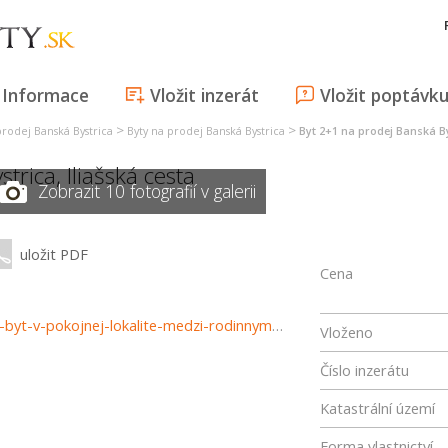
Informace
Vložit inzerát
Vložit poptávk
>
>
prodej Banská Bystrica
Byty na prodej Banská Bystrica
Byt 2+1 na prodej Banská B
strica
,
Iliašská cesta
Zobrazit 10 fotografií v galerii
uložit PDF
Cena
https://xemar.sk/reality/15495/predaj-prijemny-2-izbovy-byt-v-pokojnej-lokalite-medzi-rodinnymi-domami-bb-ilias-parkovanie-v-cene
Vloženo
Číslo inzerátu
Katastrální území
Forma vlastnictví