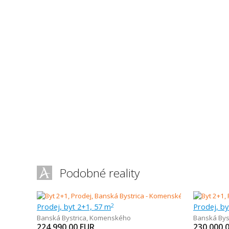
Podobné reality
Prodej, byt 2+1, 57 m
Prodej, by
2
Banská Bystrica
,
Komenského
Banská Bys
224 990,00
EUR
230 000,