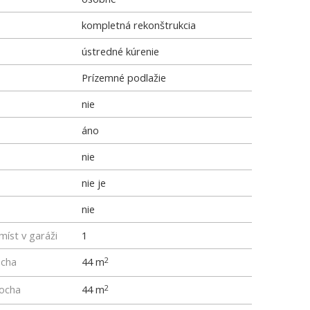
kompletná rekonštrukcia
ústredné kúrenie
Prízemné podlažie
nie
áno
nie
nie je
nie
míst v garáži
1
ocha
44 m
2
locha
44 m
2