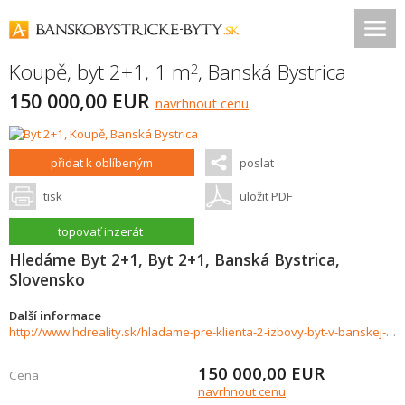
Koupě, byt 2+1, 1 m
,
Banská Bystrica
2
150 000,00 EUR
navrhnout cenu
přidat k oblíbeným
poslat
tisk
uložit PDF
topovať inzerát
Hledáme Byt 2+1, Byt 2+1, Banská Bystrica,
Slovensko
Další informace
http://www.hdreality.sk/hladame-pre-klienta-2-izbovy-byt-v-banskej-bystrici-lokalita-sasova-935529
150 000,00
EUR
Cena
navrhnout cenu