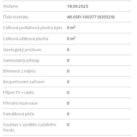
Vloženo
18.09.2025
Číslo inzerátu
AR-0SFI-100377 (935529)
2
Celková podlahová plocha bytu
0 m
2
Celková užitková plocha
0 m
Geologický průzkum
0
Samostatný přístup
0
Břemeno z nájmu
0
Bezpečnostní zařízení
0
Příjem TV + rádio
0
Přírodní rezervace
0
Památková péče
0
Souhlas s vynětím z půdního
0
fondu