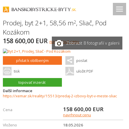
Prodej, byt 2+1, 58,56 m
,
Sliač
,
Pod
2
Kozákom
158 600,00 EUR
navrhnout cenu
Zobrazit 8 fotografií v galerii
přidat k oblíbeným
poslat
tisk
uložit PDF
topovať inzerát
Další informace
https://xemar.sk/reality/15513/predaj-2-izbovy-byt-v-meste-sliac
158 600,00
EUR
Cena
navrhnout cenu
Vloženo
18.05.2026