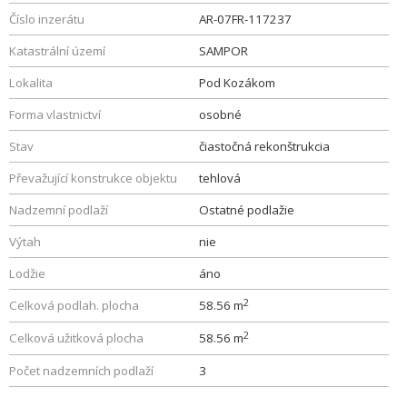
Číslo inzerátu
AR-07FR-117237
Katastrální území
SAMPOR
Lokalita
Pod Kozákom
Forma vlastnictví
osobné
Stav
čiastočná rekonštrukcia
Převažující konstrukce objektu
tehlová
Nadzemní podlaží
Ostatné podlažie
Výtah
nie
Lodžie
áno
2
Celková podlah. plocha
58.56 m
2
Celková užitková plocha
58.56 m
Počet nadzemních podlaží
3