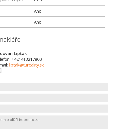
Ano
Ano
makléře
dovan Lipták
lefon: +421413217800
mail:
liptak@tureality.sk