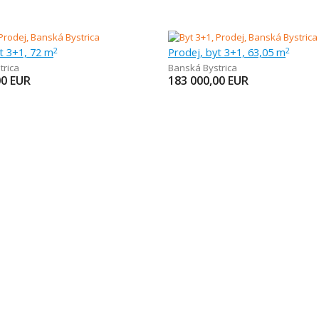
t 3+1, 72 m
Prodej, byt 3+1, 63,05 m
2
2
trica
Banská Bystrica
00
EUR
183 000,00
EUR