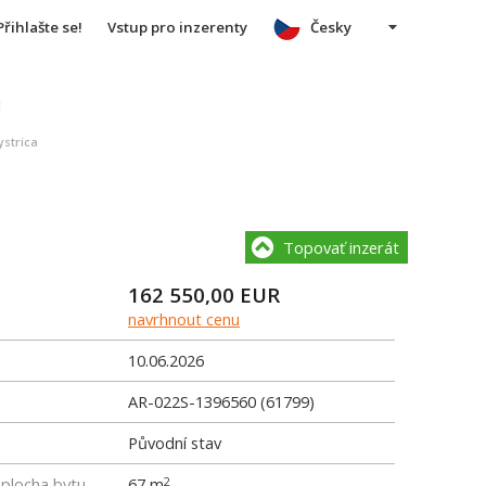
Přihlašte se!
Vstup pro inzerenty
Česky
u
ystrica
Topovať inzerát
162 550,00
EUR
navrhnout cenu
10.06.2026
AR-022S-1396560 (61799)
Původní stav
 plocha bytu
67 m
2