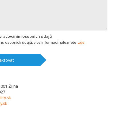
zpracováním osobních údajů
u osobních údajů, více informací naleznete
zde
aktovat
1001
Žilina
027
lity.sk
y.sk