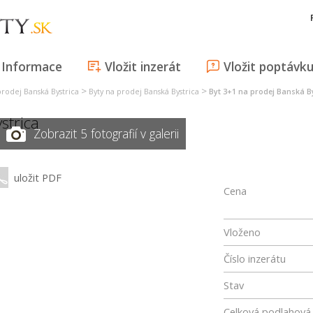
Informace
Vložit inzerát
Vložit poptávk
>
>
prodej Banská Bystrica
Byty na prodej Banská Bystrica
Byt 3+1 na prodej Banská B
strica
Zobrazit 5 fotografií v galerii
uložit PDF
Cena
Vloženo
Číslo inzerátu
Stav
Celková podlahová