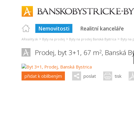
Nemovitosti
Realitní kanceláře
>
>
>
AReality.sk
Byty na prodej
Byty na prodej Banská Bystrica
Byty na 
Prodej, byt 3+1, 67 m
,
Banská By
2
přidat k oblíbeným
poslat
tisk