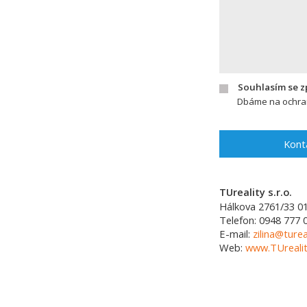
Souhlasím se 
Dbáme na ochran
Kont
TUreality s.r.o.
Hálkova 2761/33
0
Telefon:
0948 777 
E-mail:
zilina@turea
Web:
www.TUrealit