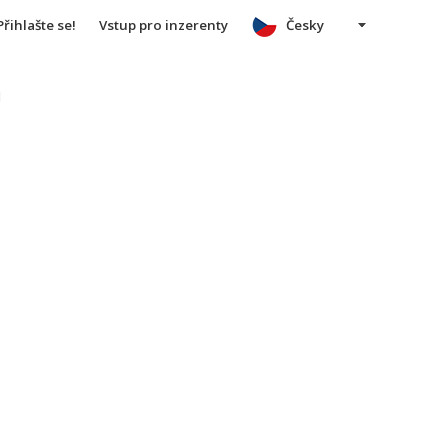
Přihlašte se!
Vstup pro inzerenty
Česky
u