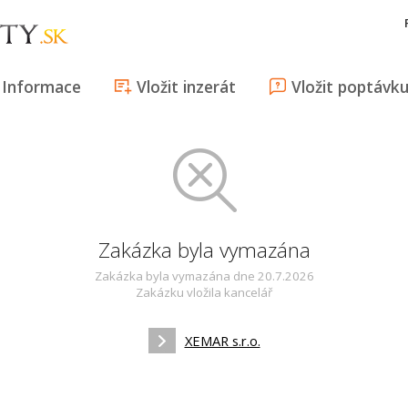
Informace
Vložit inzerát
Vložit poptávk
Zakázka byla vymazána
Zakázka byla vymazána dne 20.7.2026
Zakázku vložila kancelář
XEMAR s.r.o.