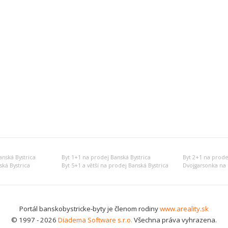
nská Bystrica
Byt 1+1 na prodej Banská Bystrica
Byt 2+1 na prode
ská Bystrica
Byt 5+1 a větší na prodej Banská Bystrica
Dvojgarsonka na 
Portál banskobystricke-byty je členom rodiny
www.areality.sk
© 1997 - 2026
Diadema Software s.r.o.
Všechna práva vyhrazena.