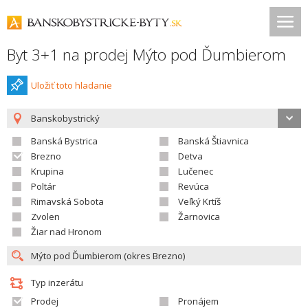
Byt 3+1 na prodej Mýto pod Ďumbierom
Uložiť toto hladanie
Banskobystrický
Banská Bystrica
Banská Štiavnica
Brezno
Detva
Krupina
Lučenec
Poltár
Revúca
Rimavská Sobota
Veľký Krtíš
Zvolen
Žarnovica
Žiar nad Hronom
Typ inzerátu
Prodej
Pronájem