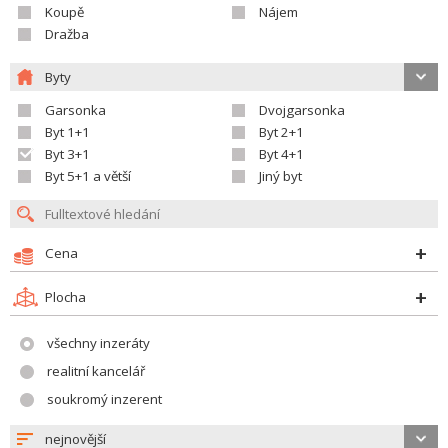
Koupě
Nájem
Dražba
Byty
Garsonka
Dvojgarsonka
Byt 1+1
Byt 2+1
Byt 3+1
Byt 4+1
Byt 5+1 a větší
Jiný byt
Cena
Plocha
všechny inzeráty
realitní kancelář
soukromý inzerent
nejnovější