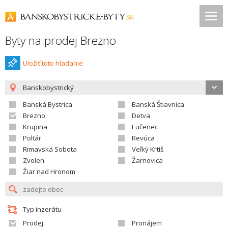
Byty na prodej Brezno
Uložiť toto hladanie
Banskobystrický
Banská Bystrica
Banská Štiavnica
Brezno
Detva
Krupina
Lučenec
Poltár
Revúca
Rimavská Sobota
Veľký Krtíš
Zvolen
Žarnovica
Žiar nad Hronom
Typ inzerátu
Prodej
Pronájem