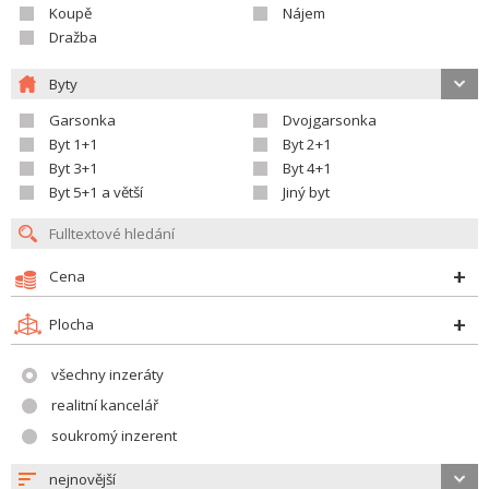
Koupě
Nájem
Dražba
Byty
Garsonka
Dvojgarsonka
Byt 1+1
Byt 2+1
Byt 3+1
Byt 4+1
Byt 5+1 a větší
Jiný byt
Cena
Plocha
všechny inzeráty
realitní kancelář
soukromý inzerent
nejnovější