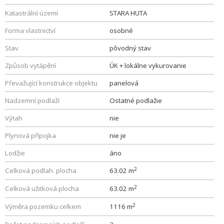
Katastrální území
STARA HUTA
Forma vlastnictví
osobné
Stav
pôvodný stav
Způsob vytápění
ÚK + lokálne vykurovanie
Převažující konstrukce objektu
panelová
Nadzemní podlaží
Ostatné podlažie
Výtah
nie
Plynová přípojka
nie je
Lodžie
áno
2
Celková podlah. plocha
63.02 m
2
Celková užitková plocha
63.02 m
2
Výměra pozemku celkem
1116 m