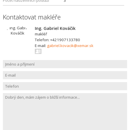
Počet nadzemních podlaží
3
Kontaktovat makléře
Ing. Gabriel Kováčik
makléř
Telefon: +421907133780
E-mail:
gabriel.kovacik@xemar.sk