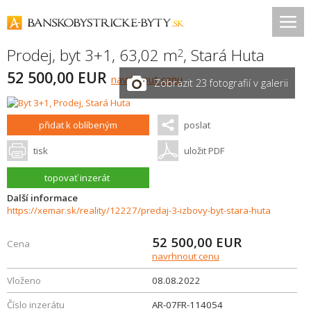
Prodej, byt 3+1, 63,02 m
,
Stará Huta
2
52 500,00 EUR
navrhnout cenu
Zobrazit 23 fotografií v galerii
přidat k oblíbeným
poslat
tisk
uložit PDF
topovať inzerát
Další informace
https://xemar.sk/reality/12227/predaj-3-izbovy-byt-stara-huta
52 500,00
EUR
Cena
navrhnout cenu
Vloženo
08.08.2022
Číslo inzerátu
AR-07FR-114054