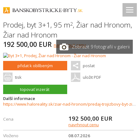
Prodej, byt 3+1, 95 m
,
Žiar nad Hronom
,
2
Žiar nad Hronom
192 500,00 EUR
navrhnout cenu
Zobrazit 9 fotografií v galerii
přidat k oblíbeným
poslat
tisk
uložit PDF
topovať inzerát
Další informace
https://www.haloreality.sk/ziar-nad-hronom/predaj-trojizbovy-byt-ziar-nad-hronom---exkluzivne-halo-reality/73420
192 500,00
EUR
Cena
navrhnout cenu
Vloženo
08.07.2026