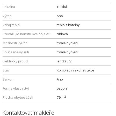
Lokalita
Tulská
Výtah
Ano
Zdroj tepla
teplo z kotelny
Převažující konstrukce objektu
cihlová
Možnosti využití
trvalé bydlení
Současné využití
trvalé bydlení
Elektrický proud
jen 220 V
Stav
Kompletní rekonstrukce
Balkon
Ano
Forma vlastnictví
osobní
2
Plocha obytné části
79 m
Kontaktovat makléře