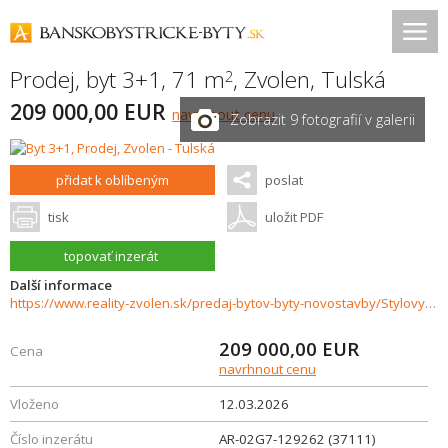
Prodej, byt 3+1, 71 m
,
Zvolen
,
Tulská
2
209 000,00 EUR
navrhnout cenu
Zobrazit 9 fotografií v galerii
přidat k oblíbeným
poslat
tisk
uložit PDF
topovať inzerát
Další informace
https://www.reality-zvolen.sk/predaj-bytov-byty-novostavby/Stylovy-3izbovy-byt-v-novostavbe--Zvolen-Zapad-37111/?utm_source=areality&utm_medium=xml&utm_term=37111&utm_content=byt&utm_campaign=portaly
209 000,00
EUR
Cena
navrhnout cenu
Vloženo
12.03.2026
Číslo inzerátu
AR-02G7-129262 (37111)