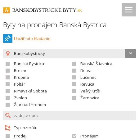
Byty na pronájem Banská Bystrica
Uložiť toto hladanie
Banskobystrický
Banská Bystrica
Banská Štiavnica
Brezno
Detva
Krupina
Lučenec
Poltár
Revúca
Rimavská Sobota
Veľký Krtíš
Zvolen
Žarnovica
Žiar nad Hronom
Typ inzerátu
Prodej
Pronájem