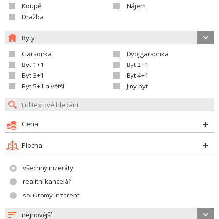
Koupě
Nájem
Dražba
Byty
Garsonka
Dvojgarsonka
Byt 1+1
Byt 2+1
Byt 3+1
Byt 4+1
Byt 5+1 a větší
Jiný byt
Cena
Plocha
všechny inzeráty
realitní kancelář
soukromý inzerent
nejnovější