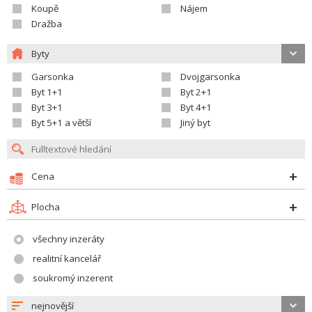
Koupě
Nájem
Dražba
Byty
Garsonka
Dvojgarsonka
Byt 1+1
Byt 2+1
Byt 3+1
Byt 4+1
Byt 5+1 a větší
Jiný byt
Cena
Plocha
všechny inzeráty
realitní kancelář
soukromý inzerent
nejnovější