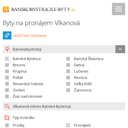
Byty na pronájem Vlkanová
Uložiť toto hladanie
Banskobystrický
Banská Bystrica
Banská Štiavnica
Brezno
Detva
Krupina
Lučenec
Poltár
Revúca
Rimavská Sobota
Veľký Krtíš
Zvolen
Žarnovica
Žiar nad Hronom
Typ inzerátu
Prodej
Pronájem