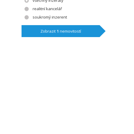
všechny inzeráty
realitní kancelář
soukromý inzerent
Zobrazit
1
nemovitostí