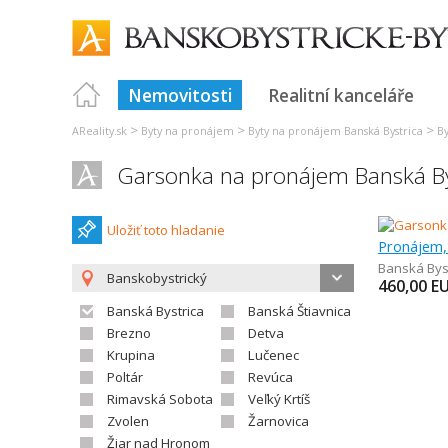
Nemovitosti
Realitní kanceláře
>
>
>
AReality.sk
Byty na pronájem
Byty na pronájem Banská Bystrica
By
Garsonka na pronájem Banská By
Uložiť toto hladanie
Pronájem,
Banská Bys
Banskobystrický
460,00
E
Banská Bystrica
Banská Štiavnica
Brezno
Detva
Krupina
Lučenec
Poltár
Revúca
Rimavská Sobota
Veľký Krtíš
Zvolen
Žarnovica
Žiar nad Hronom