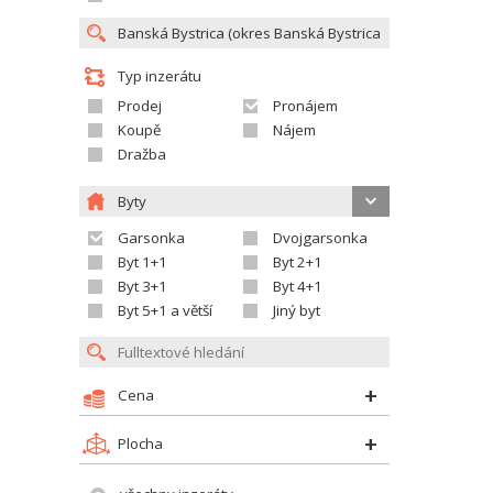
Typ inzerátu
Prodej
Pronájem
Koupě
Nájem
Dražba
Byty
Garsonka
Dvojgarsonka
Byt 1+1
Byt 2+1
Byt 3+1
Byt 4+1
Byt 5+1 a větší
Jiný byt
Cena
Plocha