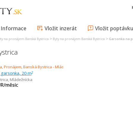
Informace
Vložit inzerát
Vložit poptávk
>
>
ty na pronájem Banská Bystrica
Byty na pronájem Banská Bystrica
Garsonka na p
strica
 garsonka, 20 m
2
trica
,
Mládežnícka
UR/měsíc