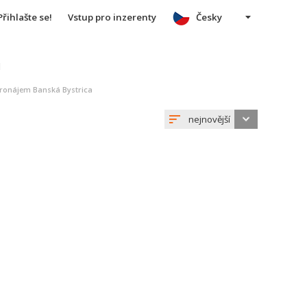
Přihlašte se!
Vstup pro inzerenty
Česky
u
ronájem Banská Bystrica
nejnovější