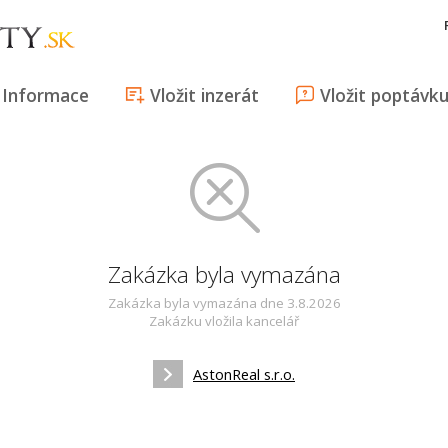
Informace
Vložit inzerát
Vložit poptávk
Zakázka byla vymazána
Zakázka byla vymazána dne 3.8.2026
Zakázku vložila kancelář
AstonReal s.r.o.