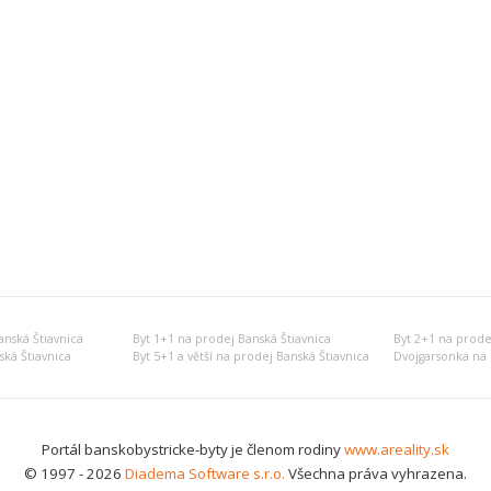
nská Štiavnica
Byt 1+1 na prodej Banská Štiavnica
Byt 2+1 na prode
ská Štiavnica
Byt 5+1 a větší na prodej Banská Štiavnica
Dvojgarsonka na 
Portál banskobystricke-byty je členom rodiny
www.areality.sk
© 1997 - 2026
Diadema Software s.r.o.
Všechna práva vyhrazena.