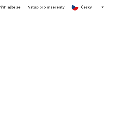
Přihlašte se!
Vstup pro inzerenty
Česky
u