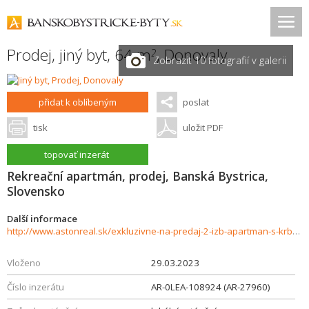
Prodej, jiný byt, 64 m
,
Donovaly
2
Zobrazit 10 fotografií v galerii
přidat k oblíbeným
poslat
tisk
uložit PDF
topovať inzerát
Rekreační apartmán, prodej, Banská Bystrica,
Slovensko
Další informace
http://www.astonreal.sk/exkluzivne-na-predaj-2-izb-apartman-s-krbom-v-ad-panorama-donovaly-731800
Vloženo
29.03.2023
Číslo inzerátu
AR-0LEA-108924 (AR-27960)