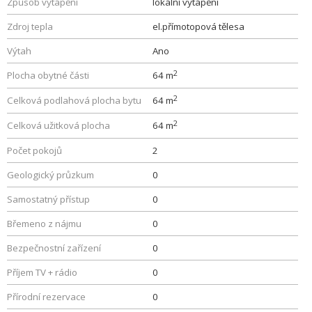
Způsob vytápění
lokální vytápění
Zdroj tepla
el.přímotopová tělesa
Výtah
Ano
2
Plocha obytné části
64 m
2
Celková podlahová plocha bytu
64 m
2
Celková užitková plocha
64 m
Počet pokojů
2
Geologický průzkum
0
Samostatný přístup
0
Břemeno z nájmu
0
Bezpečnostní zařízení
0
Příjem TV + rádio
0
Přírodní rezervace
0