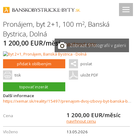
Pronájem, byt 2+1, 100 m
,
Banská
2
Bystrica
,
Dolná
1 200,00 EUR/měsíc
navrhnout cenu
Zobrazit 9 fotografií v galerii
přidat k oblíbeným
poslat
tisk
uložit PDF
topovať inzerát
Další informace
https://xemar.sk/reality/15497/prenajom-dvoj-izbovy-byt-banska-bystrica
1 200,00
EUR/měsíc
Cena
navrhnout cenu
Vloženo
13.05.2026