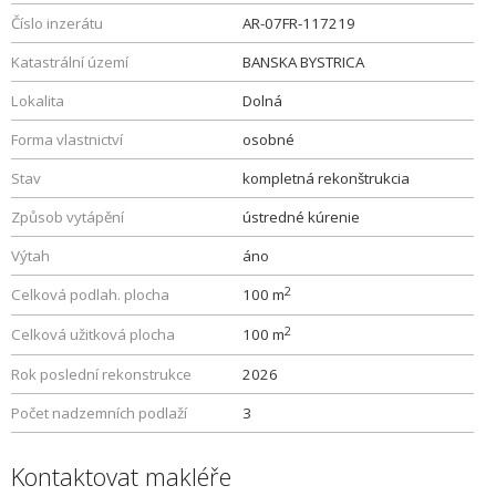
Číslo inzerátu
AR-07FR-117219
Katastrální území
BANSKA BYSTRICA
Lokalita
Dolná
Forma vlastnictví
osobné
Stav
kompletná rekonštrukcia
Způsob vytápění
ústredné kúrenie
Výtah
áno
2
Celková podlah. plocha
100 m
2
Celková užitková plocha
100 m
Rok poslední rekonstrukce
2026
Počet nadzemních podlaží
3
Kontaktovat makléře