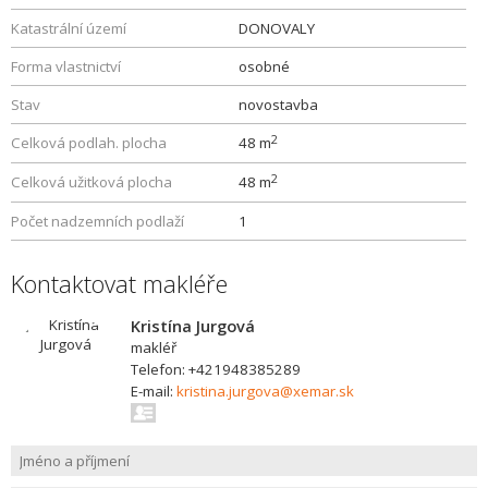
Katastrální území
DONOVALY
Forma vlastnictví
osobné
Stav
novostavba
2
Celková podlah. plocha
48 m
2
Celková užitková plocha
48 m
Počet nadzemních podlaží
1
Kontaktovat makléře
Kristína Jurgová
makléř
Telefon: +421948385289
E-mail:
kristina.jurgova@xemar.sk