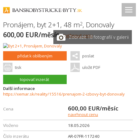
Pronájem, byt 2+1, 48 m
,
Donovaly
2
600,00 EUR/měsíc
navrhnout cenu
Zobrazit 18 fotografií v galerii
přidat k oblíbeným
poslat
tisk
uložit PDF
topovať inzerát
Další informace
https://xemar.sk/reality/15516/prenajom-2-izbovy-byt-donovaly
600,00
EUR/měsíc
Cena
navrhnout cenu
Vloženo
18.05.2026
Číslo inzerátu
AR-07FR-117240